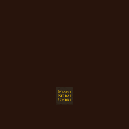
M.I.A:
Malteria Artigianale
Italiana
Ciao, hai l'età giusta per bere?
Il luogo dove nasce il malto, che darà corpo, aroma e
Sì
No
vita a ogni sorso di birra che troverai nel bicchiere.